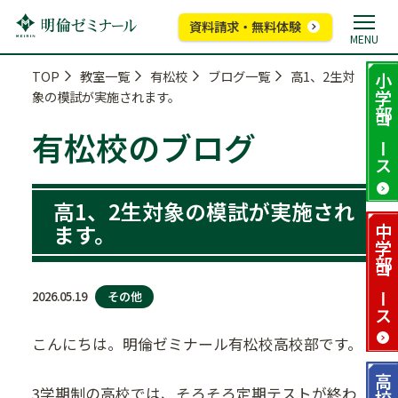
資料請求・無料体験
MENU
TOP
教室一覧
有松校
ブログ一覧
高1、2生対
小学部
象の模試が実施されます。
コース
有松校のブログ
高1、2生対象の模試が実施され
ます。
中学部
コース
その他
2026.05.19
こんにちは。明倫ゼミナール有松校高校部です。
高校部
3学期制の高校では、そろそろ定期テストが終わ