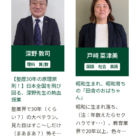
深野 敦司
戸﨑 菜津美
理科
算/数
国語
社会
英語
【塾歴30年の原理原
昭和生まれ、昭和育ち
則！】日本全国を飛び
の「田舎のおばちゃ
回る、深野先生の熱血
ん」
授業
昭和に生まれ落ち、
塾業界で30年（くら
（注：年数えたらセク
い？）の大ベテラン。
ハラです･･･）、教育業
見た目はすこ～しだけ
界で20年以上、色々な
（まあまあ？）怖そう
ご家庭に触れ、色々な