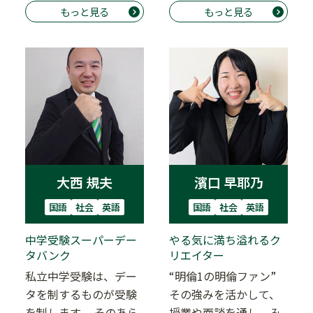
究をしており、どう…
もっと見る
もっと見る
系科目。教えている…
大西 規夫
濱口 早耶乃
国語
社会
英語
国語
社会
英語
中学受験スーパーデー
やる気に満ち溢れるク
タバンク
リエイター
私立中学受験は、デー
“明倫1の明倫ファン”
タを制するものが受験
その強みを活かして、
を制します。 そのあら
授業や面談を通し、み