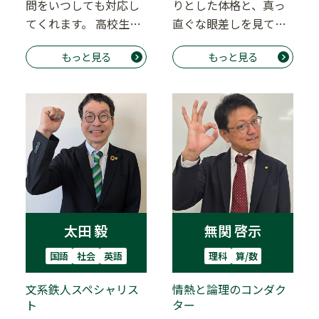
問をいつしても対応し
りとした体格と、真っ
てくれます。 高校生の
直ぐな眼差しを見てそ
数Ⅲの内容まで対応可
う思った方、多いので
もっと見る
もっと見る
能です。 中学生…
はないでしょうか？…
太田 毅
無関 啓示
国語
社会
英語
理科
算/数
文系鉄人スペシャリス
情熱と論理のコンダク
ト
ター