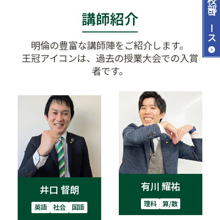
講師紹介
コース
明倫の豊富な講師陣をご紹介します。
王冠アイコンは、過去の授業大会での入賞
者です。
有川 耀祐
井口 督朗
理科
算/数
英語
社会
国語