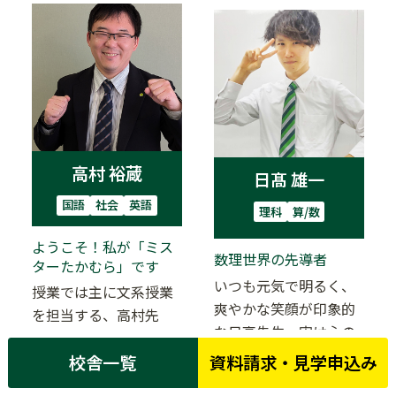
高村 裕蔵
日髙 雄一
国語
社会
英語
理科
算/数
ようこそ！私が「ミス
数理世界の先導者
ターたかむら」です
いつも元気で明るく、
授業では主に文系授業
爽やかな笑顔が印象的
を担当する、高村先
な日高先生。実は心の
生。 基礎から発展的な
奥に熱い情熱を秘め
校舎一覧
資料請求・見学申込み
内容まで、ていねいに
た“九州男児”で、一度
確認・解説していきま