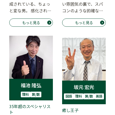
成されている、ちょっ
い雰囲気の裏で、スパ
と変な男。 感化されや
コンのような的確な分
すく、ダサくない生き
析と対策を瞬時に弾き
もっと見る
もっと見る
方をしたい割に、会…
出すスーパー頭脳の
持…
福池 隆弘
坂元 宏光
理科
算/数
国語
理科
算/数
英語
35年超のスペシャリス
癒し王子
ト