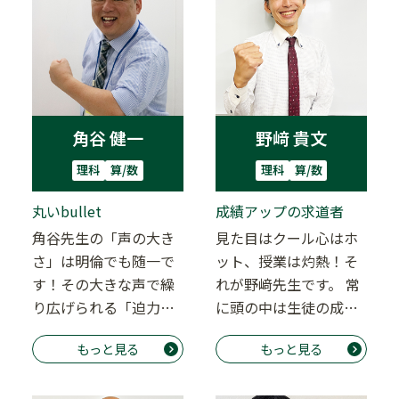
角谷 健一
野﨑 貴文
理科
算/数
理科
算/数
丸いbullet
成績アップの求道者
角谷先生の「声の大き
見た目はクール心はホ
さ」は明倫でも随一で
ット、授業は灼熱！そ
す！その大きな声で繰
れが野﨑先生です。 常
り広げられる「迫力満
に頭の中は生徒の成績
点」の授業は、ふだん
アップのことばかり。
もっと見る
もっと見る
の教室授業だけでな
「どうしたら成績…
く…