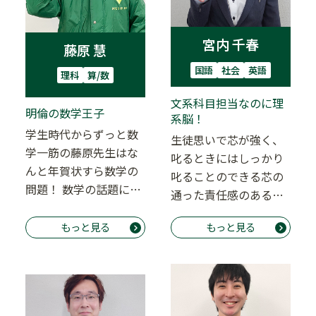
宮内 千春
藤原 慧
国語
社会
英語
理科
算/数
文系科目担当なのに理
明倫の数学王子
系脳！
学生時代からずっと数
生徒思いで芯が強く、
学一筋の藤原先生はな
叱るときにはしっかり
んと年賀状すら数学の
叱ることのできる芯の
問題！ 数学の話題にな
通った責任感のある先
ると普段以上に饒舌に
生。 担当科目は文系な
なります。 「この…
もっと見る
もっと見る
のに生徒指導や面談…