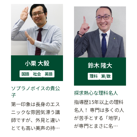
小栗 大毅
鈴木 隆大
国語
社会
英語
理科
算/数
ソプラノボイスの貴公
探求熱心な理科名人
子
指導歴15年以上の理科
第一印象は長身のエス
名人！ 専門は多くの人
ニックな雰囲気漂う講
が苦手とする「地学」
師ですが、外見と違い
が専門とまさに名
とても高い美声の持ち
人！！ 日夜、指導の研
主です。 得意科目は文