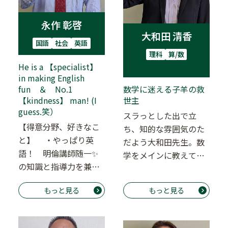
永作 彰啓
大和田 清香
国語
社会
英語
理科
算/数
He is a 【specialist】
in making English
fun ＆ No.1
数学に迷える子羊の救
【kindness】 man! (I
世主
guess.笑）
スラっとした出で立
【得意分野、好きなこ
ち、知的な雰囲気のた
と】 ・やっぱり英
だよう大和田先生。数
語！ 明倫講師随一✨
学をメインに教えてく
の知識と指導力を兼ね
れる理系の先生です。
備えています。 ・や
大人のシティガール
もっと見る
もっと見る
っぱりゲーム！ ポ…
（…