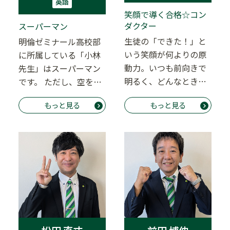
英語
笑顔で導く合格☆コン
ダクター
スーパーマン
生徒の「できた！」と
明倫ゼミナール高校部
いう笑顔が何よりの原
に所属している「小林
動力。いつも前向きで
先生」はスーパーマン
明るく、どんなときも
です。 ただし、空を飛
生徒一人ひとりに全力
んだり、素手で電車を
もっと見る
もっと見る
で寄り添う先生です。
止めたりできるわけ…
…