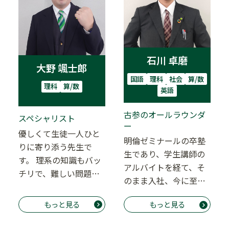
石川 卓磨
大野 颯士郎
国語
理科
社会
算/数
理科
算/数
英語
古参のオールラウンダ
スペシャリスト
ー
優しくて生徒一人ひと
明倫ゼミナールの卒塾
りに寄り添う先生で
生であり、学生講師の
す。 理系の知識もバッ
アルバイトを経て、そ
チリで、難しい問題も
のまま入社、今に至
的確に解説してくれま
る…。 気づけば人生の
すよ。生徒の理解度
もっと見る
もっと見る
大半を明倫に捧げて
や…
い…