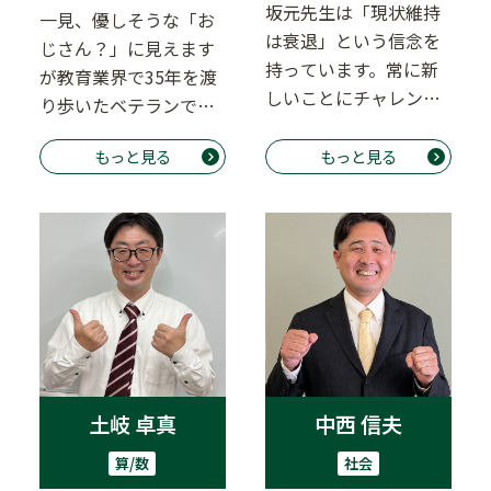
坂元先生は「現状維持
一見、優しそうな「お
は衰退」という信念を
じさん？」に見えます
持っています。常に新
が教育業界で35年を渡
しいことにチャレンジ
り歩いたベテランで
する追求心が素晴らし
す。様々生徒と接した
いです！教室のレイ
もっと見る
もっと見る
経験から的確なアド
ア…
バ…
土岐 卓真
中西 信夫
算/数
社会