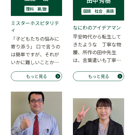
田中 秀樹
理科
算/数
国語
社会
英語
ミスターホスピタリテ
なにわのアイデアマン
ィ
平安時代から転生して
「子どもたちの悩みに
きたような 丁寧な物
寄り添う」 口で言うの
腰、所作の田中先生
は簡単ですが、それが
は、言葉遣いも丁寧で
いかに難しいことか
優しく、難解な文章も
は、子を持つ親でなく
かみ砕いて分かりやす
もっと見る
もっと見る
とも、皆自然と理解
く…
す…