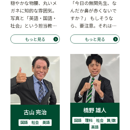
穏やかな物腰、丸いメ
「今日の無関先生、な
ガネに知的な雰囲気。
んだか鼻が赤くないで
写真と「英語・国語・
すか？」 もしそうな
社会」という担当教科
ら、要注意。それは彼
を見れば、物静かな
が『コピーロボット』
もっと見る
もっと見る
「文系スペシャリス
であるという秘密の
ト」…
サ…
橋野 雄人
古山 完治
国語
理科
社会
算/数
国語
社会
英語
英語