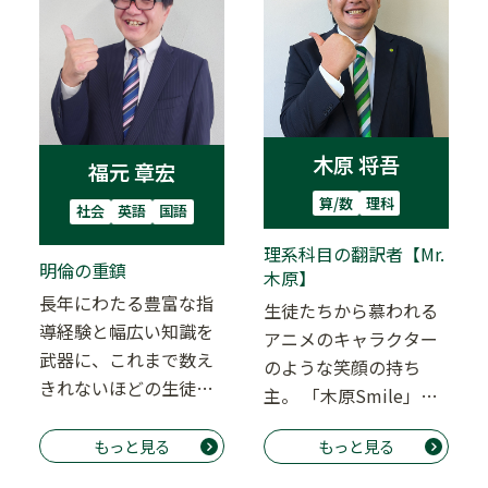
木原 将吾
福元 章宏
算/数
理科
社会
英語
国語
理系科目の翻訳者【Mr.
明倫の重鎮
木原】
長年にわたる豊富な指
生徒たちから慕われる
導経験と幅広い知識を
アニメのキャラクター
武器に、これまで数え
のような笑顔の持ち
きれないほどの生徒を
主。 「木原Smile」に
志望校合格へと導いて
今日も生徒はメロメロ
きた教育業界の重鎮・
もっと見る
もっと見る
です。 ただ、締…
…