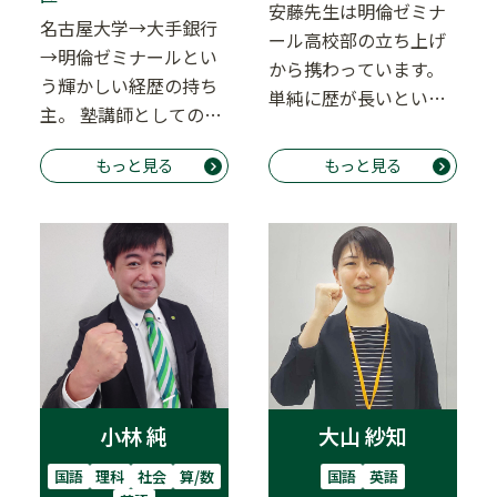
安藤先生は明倫ゼミナ
名古屋大学→大手銀行
ール高校部の立ち上げ
→明倫ゼミナールとい
から携わっています。
う輝かしい経歴の持ち
単純に歴が長いという
主。 塾講師としてのキ
だけでなく、様々な生
ャリア数十年の大ベテ
徒の大学入試をサポ…
もっと見る
もっと見る
ラン。 中学受験の…
小林 純
大山 紗知
国語
理科
社会
算/数
国語
英語