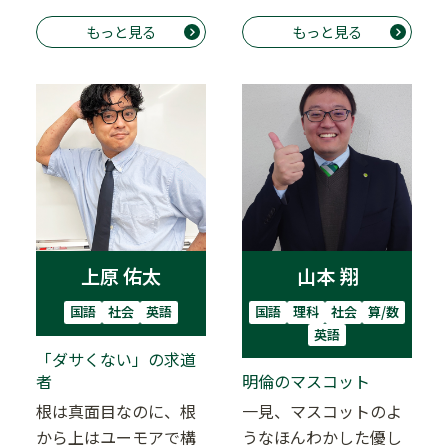
ミナールの「ミスタ
どこにいるのかわから
ー」として引っ張って
もっと見る
もっと見る
なくなります。大丈
い…
夫、…
山本 翔
上原 佑太
国語
理科
社会
算/数
国語
社会
英語
英語
「ダサくない」の求道
者
明倫のマスコット
根は真面目なのに、根
一見、マスコットのよ
から上はユーモアで構
うなほんわかした優し