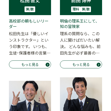
松田 直丈
前田 博伸
算/数
理科
算/数
高校部の頼もしいリー
明倫の理系王にして、
ダー
知の冒険家
松田先生は「優しいイ
理系の質問なら、この
ンストラクター」とい
人に聞けばだいたい解
う印象です。 いつも、
決。 どんな悩みも、前
生徒･保護者様の言葉に
田先生が必ず最善の方
耳を傾け、笑顔で穏や
向へ導いてくれます
もっと見る
もっと見る
かに対応していま…
よ！！どんな難問に
も…