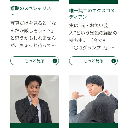
傾聴のスペシャリス
唯一無二のエクスコメ
ト！
ディアン
写真だけを見ると「な
実は”元・お笑い芸
んだか厳しそう…？」
人”という異色の経歴の
と思うかもしれません
持ち主。 （今でも
が、ちょっと待ってく
「〇-1グランプリ」と
ださい！ 古山先生は、
聞くと血が騒ぐと
明倫が誇る「ギャッ…
もっと見る
もっと見る
か…） 塾講師になった
今…