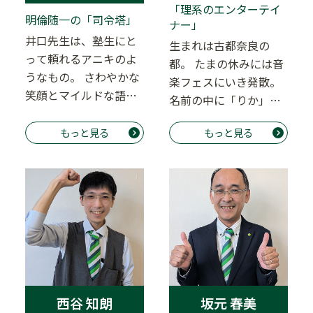
「理系のエンターテイ
明倫随一の「司令塔」
ナー」
井口先生は、塾生にと
生まれは古都奈良の
って頼れるアニキのよ
都。 たまの休みには音
うなもの。 さわやかな
楽フェスにいき発散。
笑顔とマイルドな語り
名前の中に「りか」が
口が人気です。 いつも
入っているということ
はとても優しい先…
もっと見る
もっと見る
で（ありかわ）、ま…
西谷 知朗
坂元 春美