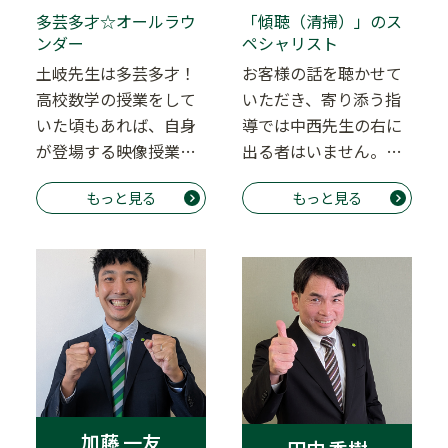
多芸多才☆オールラウ
「傾聴（清掃）」のス
ンダー
ペシャリスト
土岐先生は多芸多才！
お客様の話を聴かせて
高校数学の授業をして
いただき、寄り添う指
いた頃もあれば、自身
導では中西先生の右に
が登場する映像授業を
出る者はいません。
編集含め作成していた
様々な部署・様々な立
もっと見る
もっと見る
頃もあり。（自身の…
場を経験してきて、
そ…
加藤 一友