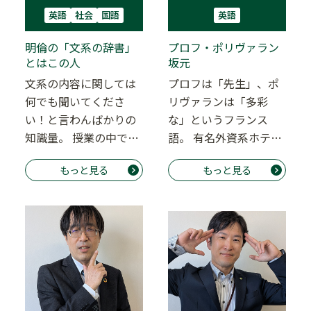
英語
社会
国語
英語
明倫の「文系の辞書」
プロフ・ポリヴァラン
とはこの人
坂元
文系の内容に関しては
プロフは「先生」、ポ
何でも聞いてくださ
リヴァランは「多彩
い！と言わんばかりの
な」というフランス
知識量。 授業の中で
語。 有名外資系ホテル
も、様々な知識が泉の
から明倫ゼミナールに
もっと見る
もっと見る
ようにどんどん出てく
転職してン十年！ レ
る…
ス…