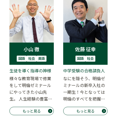
小山 徹
佐藤 征幸
国語
社会
英語
国語
社会
生徒を導く指導の神様
中学受験の合格請負人
様々な教育現場で修業
なにを隠そう、明倫ゼ
をして明倫ゼミナール
ミナールの新卒入社の
にやってきた小山先
一期生！今となっては
生。 人生経験の豊富さ
明倫のすべてを把握し
からでる聞き上手なた
ている生き字引。 入社
もっと見る
もっと見る
たずまいに思わず勉
当時から中学受験に…