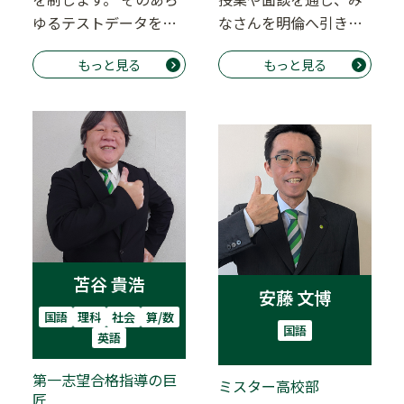
ゆるテストデータを管
なさんを明倫へ引き込
理しているのが大西先
みます！ いつも「な
もっと見る
もっと見る
生です。 全体的な…
ぜ？」と問いかけ…
苫谷 貴浩
安藤 文博
国語
理科
社会
算/数
国語
英語
第一志望合格指導の巨
ミスター高校部
匠