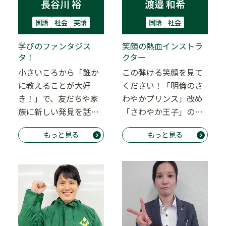
長谷川 裕
渡邉 和希
国語
社会
英語
国語
社会
学びのファンタジス
笑顔の熱血インストラ
タ！
クター
小さいころから「誰か
この弾ける笑顔を見て
に教えることが大好
ください！「明倫のさ
き！」で、友だちや家
わやかプリンス」改め
族に新しい発見を話す
「さわやか王子」の称
たびに笑顔を咲かせて
号をほしいままにす
もっと見る
もっと見る
いた長谷川先生。 そ
る、渡邉和希先生で
の…
す。…