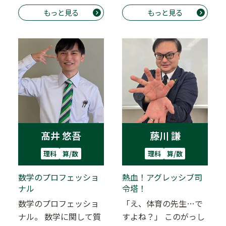
ですが実はと～っても
現場を「診て」来…
もっと見る
もっと見る
優しい笑顔の先生。…
髙井 悠吾
藤川 謙
理科
算/数
理科
算/数
数学のプロフェッショ
熱血！アグレッシブ司
ナル
令塔！
数学のプロフェッショ
「え、体育の先生…で
ナル。 数学に関して質
すよね？」 このがっし