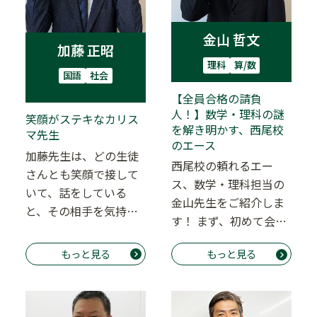
金山 哲文
加藤 正昭
理科
算/数
国語
社会
【全員合格の請負
人！】数学・理科の謎
笑顔がステキなカリス
を解き明かす、西尾校
マ先生
のエース
加藤先生は、どの生徒
西尾校の頼れるエー
さんとも笑顔で接して
ス、数学・理科担当の
いて、話をしている
金山先生をご紹介しま
と、その相手を気持ち
す！ まず、初めて会っ
よくしてくれます。 落
た時に誰もが驚くの
ち込んでいる生徒さ
もっと見る
もっと見る
が、その長身で誠実な
ん…
見…