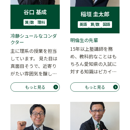
谷口 基成
稲垣 圭太郎
算/数
理科
英語
算/数
国語
冷静シュールなコンダ
明倫生の先輩
クター
15年以上塾講師を務
主に理系の授業を担当
め、教科的なことはも
しています。 見た目は
ちろん愛知県の入試に
真面目そうで、近寄り
対する知識はピカイ
がたい雰囲気を醸し出
チ！ できる生徒を伸ば
している谷口先生です
すのだけでなく、こ
もっと見る
もっと見る
が、授業でも面談で…
れ…