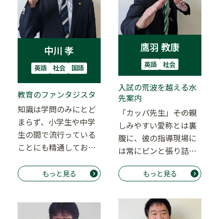
鷹羽 教康
中川 孝
英語
社会
英語
社会
国語
入試の荒波を越える水
教育のファンタジスタ
先案内
知識は学問のみにとど
「カッパ先生」――その親
まらず、小学生や中学
しみやすい愛称とは裏
生の間で流行っている
腹に、彼の指導現場に
ことにも精通してお
は常にピンと張り詰め
り、巧みに生徒の興味
た緊張感と、生徒たち
を引きつけることはお
もっと見る
もっと見る
の熱い眼差しがあ…
手…