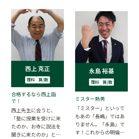
強…
西上 克正
永島 裕基
理科
算/数
理科
算/数
合格するなら西上詣
ミスター熱男
で！
「ミスター」といって
西上先生に会うと、
もあの「長嶋」ではあ
「塾に授業を受けに来
りません。「永島」で
たのか、お寺に説法を
す！これからの明倫ゼ
聞きに来たのか」と、