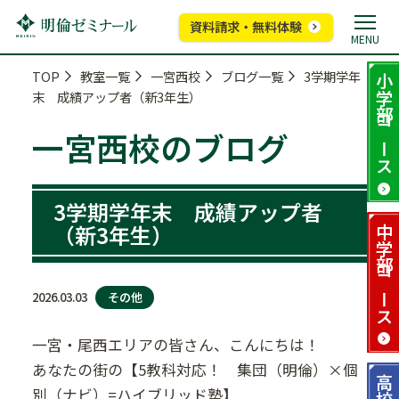
資料請求・無料体験
MENU
TOP
教室一覧
一宮西校
ブログ一覧
3学期学年
小学部
末 成績アップ者（新3年生）
コース
一宮西校のブログ
3学期学年末 成績アップ者
（新3年生）
中学部
コース
その他
2026.03.03
一宮・尾西エリアの皆さん、こんにちは！
あなたの街の【5教科対応！ 集団（明倫）×個
高校部
別（ナビ）=ハイブリッド塾】