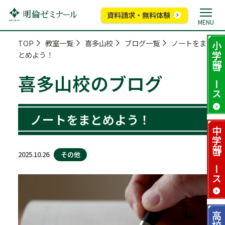
資料請求・無料体験
MENU
TOP
教室一覧
喜多山校
ブログ一覧
ノートをま
小学部
とめよう！
コース
喜多山校のブログ
ノートをまとめよう！
中学部
その他
2025.10.26
コース
高校部