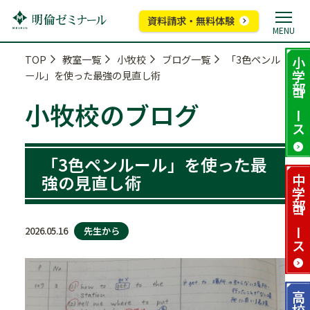
資料請求・無料体験
MENU
TOP
教室一覧
小牧校
ブログ一覧
「3色ペンル
小学部
ール」を使った最強の見直し術
コース
小牧校のブログ
「3色ペンルール」を使った最
強の見直し術
中学部
コース
先生から
2026.05.16
高校部