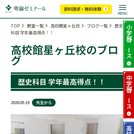
資料請求・無料体験
MENU
TOP
教室一覧
高校館星ヶ丘校
ブログ一覧
歴史
小学部
科目 学年最高得点！！
コース
高校館星ヶ丘校のブロ
グ
中学部
歴史科目 学年最高得点！！
コース
先生から
2026.05.19
高校部