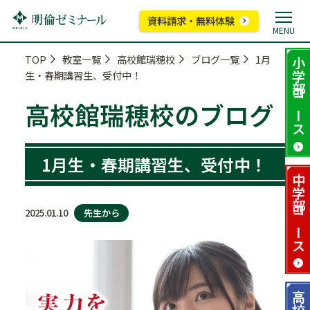
資料請求・無料体験
MENU
TOP
教室一覧
高校館瑞穂校
ブログ一覧
1月
小学部
生・春期講習生、受付中！
コース
高校館瑞穂校のブログ
1月生・春期講習生、受付中！
中学部
先生から
2025.01.10
コース
高校部