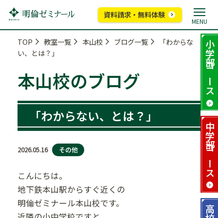
資料請求・無料体験
MENU
TOP
教室一覧
本山校
ブログ一覧
「わからな
小学部
い、とは？」
コース
本山校のブログ
「わからない、とは？」
中学部
その他
2026.05.16
コース
こんにちは。
地下鉄本山駅からすぐ近くの
明倫ゼミナール本山校です。
高校部
近隣の小中学校ですと、