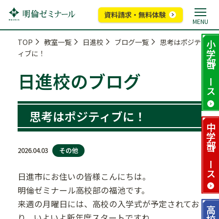
資料請求・無料体験
MENU
TOP
教室一覧
日進校
ブログ一覧
思考はポジテ
小学部
ィブに！
コース
日進校のブログ
思考はポジティブに！
中学部
その他
2026.04.03
コース
日進市にお住いの皆様こんにちは。
明倫ゼミナール高校部の福池です。
来週の月曜日には、高校の入学式が予定されてお
高校部
り、いよいよ新年度スタートですね。