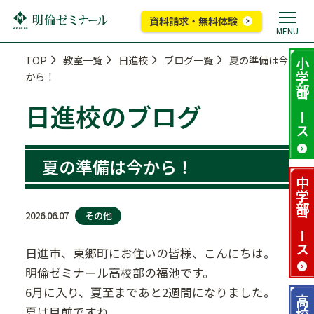
資料請求・無料体験
MENU
TOP
教室一覧
日進校
ブログ一覧
夏の準備は今
小学部
から！
コース
日進校のブログ
夏の準備は今から！
中学部
その他
2026.06.07
コース
日進市、東郷町にお住いの皆様、こんにちは。
明倫ゼミナール高校部の福池です。
6月に入り、夏至まであと2週間になりました。
高校部
夏は目前ですね。