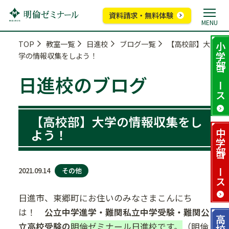
資料請求・無料体験
MENU
TOP
教室一覧
日進校
ブログ一覧
【高校部】大
小学部
学の情報収集をしよう！
コース
日進校のブログ
【高校部】大学の情報収集をし
よう！
中学部
コース
その他
2021.09.14
日進市、東郷町にお住いのみなさまこんにち
は！
公立中学進学・難関私立中学受験・難関公
高校部
立高校受験の
明倫ゼミナール日進校です。
（明倫