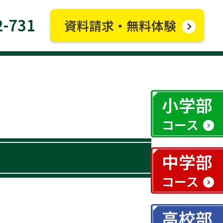
2-731
資料請求・無料体験
小学部
コース
中学部
コース
高校部