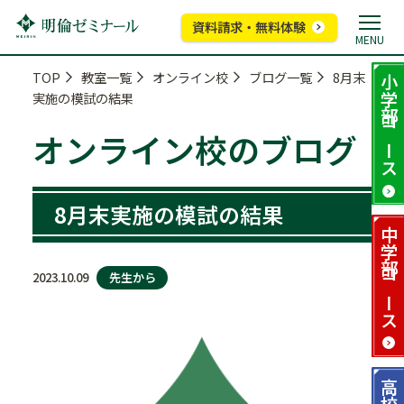
資料請求・無料体験
MENU
TOP
教室一覧
オンライン校
ブログ一覧
8月末
小学部
実施の模試の結果
コース
オンライン校のブログ
8月末実施の模試の結果
中学部
先生から
2023.10.09
コース
高校部