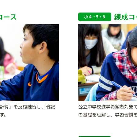
コース
練成コ
小４・5・6
計算」を反復練習し、暗記
公立中学校進学希望者対象
す。
の基礎を理解し、学習習慣