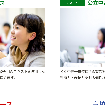
ス
公立中
小5・6
験専用のテキストを使用した
公立中高一貫校進学希望者
進めます。
判断力・表現力を測る適性
ース
高