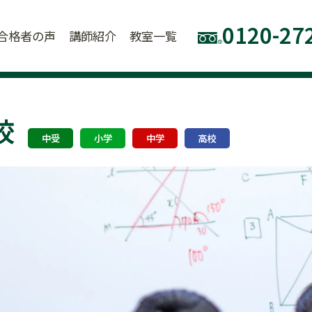
0120-27
合格者の声
講師紹介
教室一覧
校
中受
小学
中学
高校