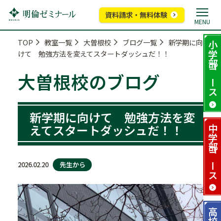
資料請求・無料体験
MENU
TOP
教室一覧
大曽根校
ブログ一覧
新学期に向
小学部
けて 勉強方法を変えてスタートダッシュだ！！
コース
大曽根校のブログ
新学期に向けて 勉強方法を変
えてスタートダッシュだ！！
中学部
コース
先生から
2026.02.20
高校部