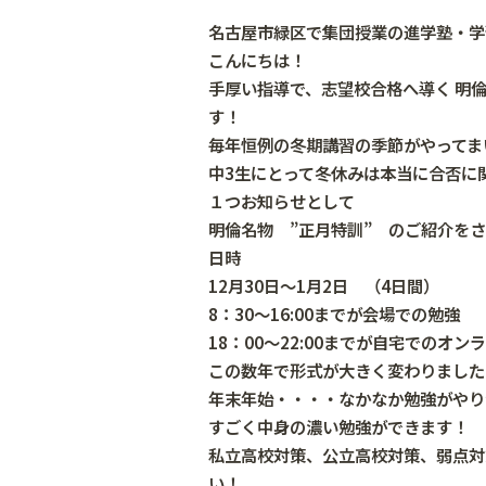
名古屋市緑区で集団授業の進学塾・学
こんにちは！
手厚い指導で、志望校合格へ導く
明
す！
毎年恒例の冬期講習の季節がやってま
中3生にとって冬休みは本当に合否に
１つお知らせとして
明倫名物 ”正月特訓” のご紹介を
日時
12月30日～1月2日 （4日間）
8：30～16:00までが会場での勉強
18：00～22:00までが自宅でのオン
この数年で形式が大きく変わりました
年末年始・・・・なかなか勉強がやり
すごく中身の濃い勉強ができます！
私立高校対策、公立高校対策、弱点対
い！