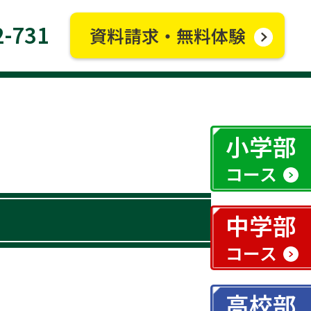
2-731
資料請求・無料体験
小学部
コース
中学部
コース
高校部