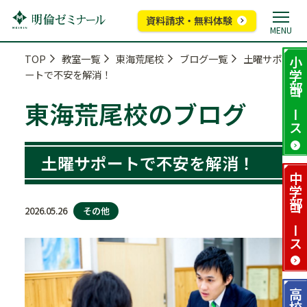
資料請求・無料体験
MENU
TOP
教室一覧
東海荒尾校
ブログ一覧
土曜サポ
小学部
ートで不安を解消！
コース
東海荒尾校のブログ
土曜サポートで不安を解消！
中学部
その他
2026.05.26
コース
高校部