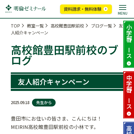
資料請求・無料体験
MENU
TOP
教室一覧
高校館豊田駅前校
ブログ一覧
友
小学部
人紹介キャンペーン
コース
高校館豊田駅前校のブ
ログ
中学部
友人紹介キャンペーン
コース
先生から
2025.09.18
豊田市にお住いの皆さま、こんにちは！
MEIRIN高校館豊田駅前校の小林です。
高校部