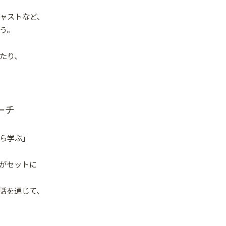
キャストなど、
う。
したり、
ーチ
ら学ぶ」
がセットに
話を通じて、