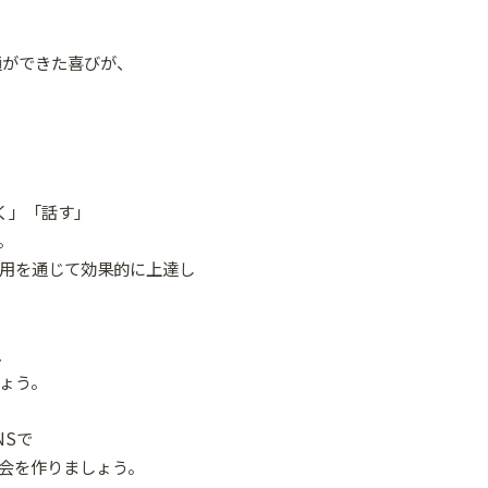
疎通ができた喜びが、
く」「話す」
。
用を通じて効果的に上達し
、
ょう。
NSで
会を作りましょう。