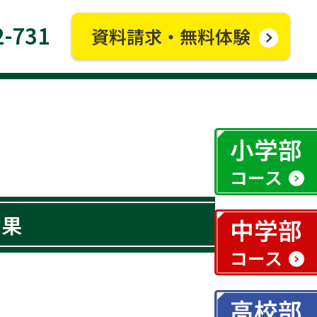
2-731
資料請求・無料体験
小学部
コース
効果
中学部
コース
高校部