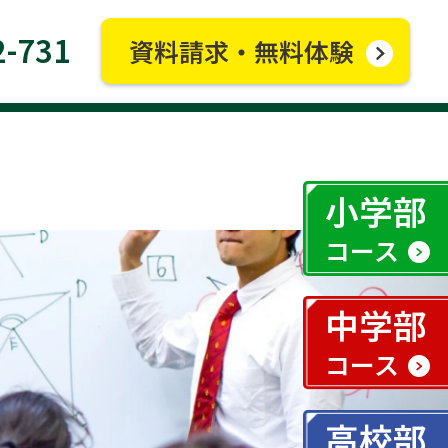
2-731
資料請求・無料体験
小学部
コース
中学部
コース
高校部