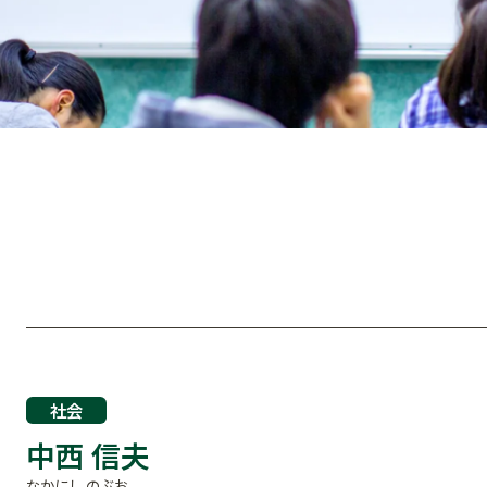
社会
中西 信夫
なかにし のぶお