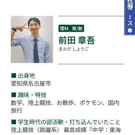
コース
理科
算/数
前田 章吾
まえだ しょうご
■ 出身地
愛知県名古屋市
■ 趣味・特技
数学、陸上競技、お散歩、ポケモン、国内
旅行
■ 学生時代の部活動・打ち込んでいたこと
陸上競技（跳躍系） 最高成績『中学：東海