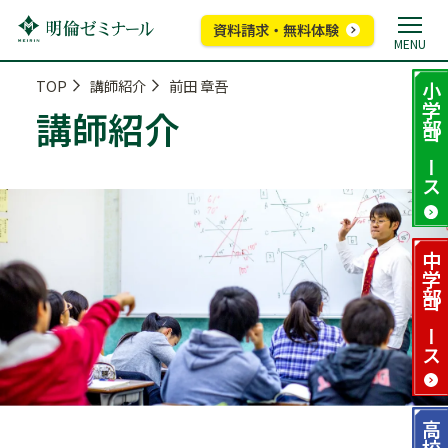
資料請求・無料体験
MENU
TOP
講師紹介
前田 章吾
小学部
講師紹介
コース
中学部
コース
高校部