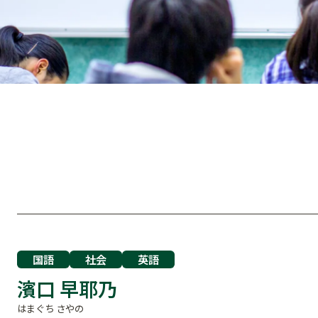
国語
社会
英語
濱口 早耶乃
はまぐち さやの