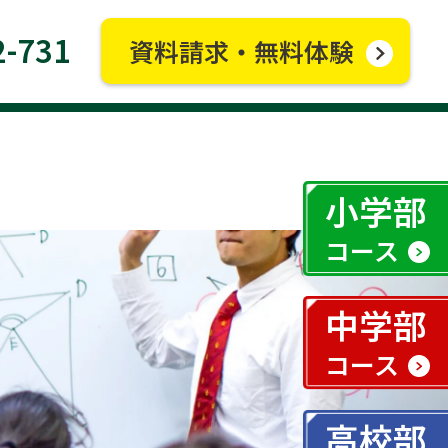
2-731
資料請求・無料体験
小学部
コース
中学部
コース
高校部