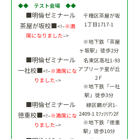
◆◆ テスト会場 ◆◆
■明倫ゼミナール
千種区茶屋が坂
1丁目1717-1
茶屋が坂校■
<!–
※満
席になりました
–>
※地下鉄「茶屋
ヶ坂駅」徒歩2分
■明倫ゼミナール
名東区高社1-93
アプリーテ星が丘
一社校■
<!–
※満席にな
2Ｆ
りました
–>
※地下鉄「一社
駅」徒歩3分
■明倫ゼミナール
緑区鶴が沢1-
2409-1 ｶﾌｪﾘﾘｱﾝ2F
徳重校■
<!–
※満席にな
※地下鉄「徳重
りました
–>
駅」徒歩10分