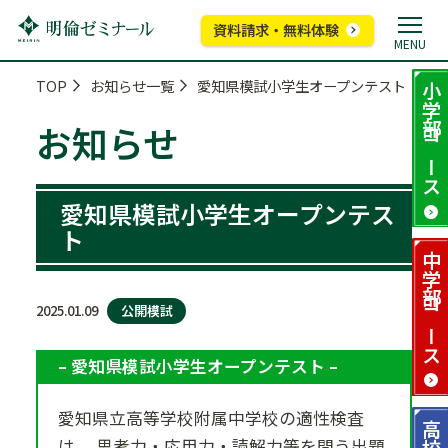
資料請求・無料体験
MENU
TOP
お知らせ一覧
愛知県模試小学生オープンテスト
小学部
お知らせ
コース
愛知県模試小学生オープンテス
ト
中学部
公開模試
2025.01.09
コース
– 愛知県模試小学生オープンテスト –
愛知県立高等学校附属中学校の適性検査
高校部
は、 思考力・応用力・読解力等を問う出題