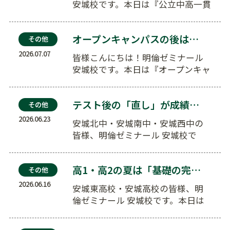
安城校です。本日は『公立中高一貫
校の「適性検査」対策も！小5・小
6の…
オープンキャンパスの後は？志望校から逆算する夏の学…
その他
2026.07.07
皆様こんにちは！明倫ゼミナール
安城校です。本日は『オープンキャ
ンパスの後は？志望校から逆算す
る夏の…
テスト後の「直し」が成績アップの特効薬になる理由
その他
2026.06.23
安城北中・安城南中・安城西中の
皆様、明倫ゼミナール 安城校で
す。本日は『テスト後の「直し」が
成績アッ…
高1・高2の夏は「基礎の完成」が全て。偏差値を上げ…
その他
2026.06.16
安城東高校・安城高校の皆様、明
倫ゼミナール 安城校です。本日は
『高1・高2の夏は「基礎の完成」
が全て…