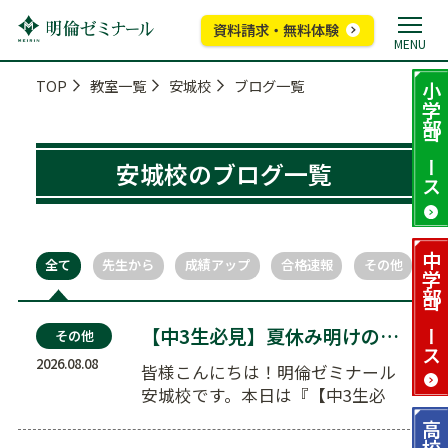
資料請求・無料体験
MENU
TOP
教室一覧
安城校
ブログ一覧
小学部
コース
安城校のブログ一覧
中学部
全て
先生から
成績アップ
合格速報
その他
コース
【中3生必見】夏休み明けの不安を解消！愛知県公立高…
その他
2026.08.08
皆様こんにちは！明倫ゼミナール
安城校です。本日は『【中3生必
見】夏休み明けの不安を解消！愛
高校部
知県公立…