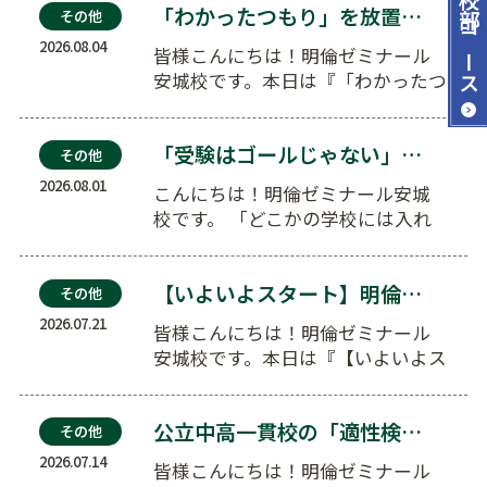
「わかったつもり」を放置しない！夏の定着度チェック…
その他
コース
2026.08.04
皆様こんにちは！明倫ゼミナール
安城校です。本日は『「わかったつ
もり」を放置しない！夏の定着度
チェッ…
「受験はゴールじゃない」世界へ羽ばたいた先輩から学…
その他
2026.08.01
こんにちは！明倫ゼミナール安城
校です。 「どこかの学校には入れ
る全入時代だからこそ、目…
【いよいよスタート】明倫の夏期講習会。涼しい自習室…
その他
2026.07.21
皆様こんにちは！明倫ゼミナール
安城校です。本日は『【いよいよス
タート】明倫の夏期講習会。涼し
い自習…
公立中高一貫校の「適性検査」対策も！小5・小6の夏…
その他
2026.07.14
皆様こんにちは！明倫ゼミナール