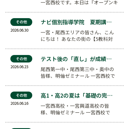
一宮西校です。本日は『オープンキ
ャンパスの後は？志望校から逆算
する夏…
ナビ個別指導学院 夏期講習の特徴
その他
2026.06.30
一宮・尾西エリアの皆さん、こん
にちは！ あなたの街の【5教科対
応！ 集団（明倫）×個別（ナ
ビ）…
テスト後の「直し」が成績アップの特効薬になる理由
その他
2026.06.23
尾西第一中・尾西第三中・奥中の
皆様、明倫ゼミナール 一宮西校で
す。本日は『テスト後の「直し」が
成績ア…
高1・高2の夏は「基礎の完成」が全て。偏差値を上げ…
その他
2026.06.16
一宮西高校・一宮興道高校の皆
様、明倫ゼミナール 一宮西校で
す。本日は『高1・高2の夏は「基礎
の完成」…