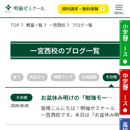
資料請求・無料体験
MENU
TOP
教室一覧
一宮西校
ブログ一覧
小学部
コース
一宮西校のブログ一覧
中学部
全て
先生から
成績アップ
合格速報
その他
コース
お盆休み明けの「勉強モード」への切り替え術。5分間…
その他
2026.08.08
皆様こんにちは！明倫ゼミナール
一宮西校です。本日は『お盆休み明
けの「勉強モード」への切り替え
高校部
術。5…