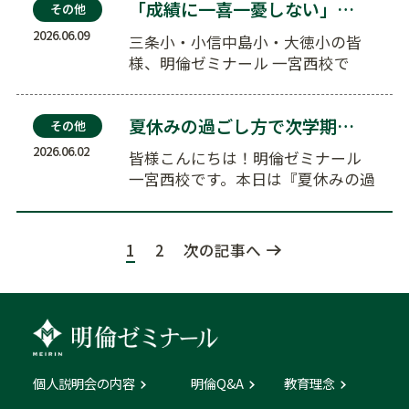
「成績に一喜一憂しない」が合格への近道！中学受験を…
その他
2026.06.09
三条小・小信中島小・大徳小の皆
様、明倫ゼミナール 一宮西校で
す。本日は『「成績に一喜一憂しな
い」が合…
夏休みの過ごし方で次学期が変わる！明倫の夏期講習会…
その他
2026.06.02
皆様こんにちは！明倫ゼミナール
一宮西校です。本日は『夏休みの過
ごし方で次学期が変わる！明倫の
夏期講…
1
2
次の記事へ
個人説明会の内容
明倫Q&A
教育理念