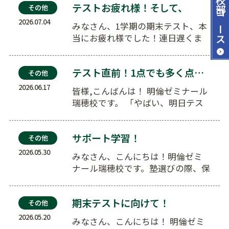
テストお疲れ様！そして、
その他
コース
2026.07.04
みなさん、1学期の期末テスト、本
当にお疲れ様でした！連日遅くま
で自習室にこもり、限界まで追い込
んで頑…
テスト直前！1点でも多く点を取る勉強
その他
2026.06.17
皆様,こんばんは！ 明倫ゼミナール
瑞穂校です。 「やばい、明日テス
トなのに全然勉強が終わ…
サポート学習！
その他
2026.05.30
みなさん、こんにちは！明倫ゼミ
ナール瑞穂校です。塾選びの際、保
護者様から一番多くいただくのが
こんなお…
期末テストに向けて！
その他
2026.05.20
みなさん、こんにちは！ 明倫ゼミ