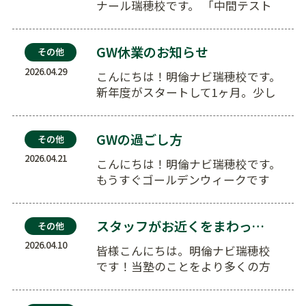
ナール瑞穂校です。 「中間テスト
が終わったと思ったら、も…
GW休業のお知らせ
その他
2026.04.29
こんにちは！明倫ナビ瑞穂校です。
新年度がスタートして1ヶ月。少し
ずつ新しい環境にも慣れてきた頃で
しょ…
GWの過ごし方
その他
2026.04.21
こんにちは！明倫ナビ瑞穂校です。
もうすぐゴールデンウィークです
ね。 部活の大会や家族旅行など、
…
スタッフがお近くをまわっています☆
その他
2026.04.10
皆様こんにちは。明倫ナビ瑞穂校
です！当塾のことをより多くの方
に知っていただくため、 明倫ナビ
の…