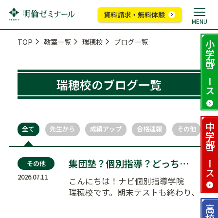
資料請求・無料体験
MENU
TOP
教室一覧
瑞穂校
ブログ一覧
小学部
コース
瑞穂校のブログ一覧
中学部
全て
先生から
成績アップ
合格速報
その他
コース
集団塾？個別指導？どっちが向いてる？
その他
2026.07.11
こんにちは！ナビ個別指導学院
瑞穂校です。期末テストも終わり、
もうすぐ待ちに待った夏休みです
高校部
ね！ …