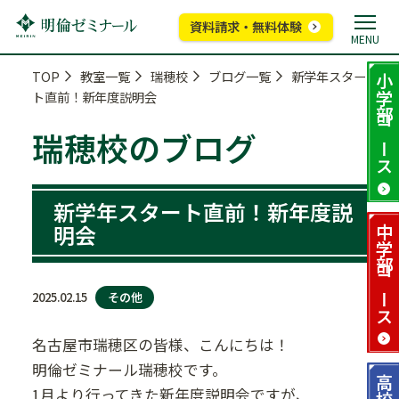
資料請求・無料体験
MENU
TOP
教室一覧
瑞穂校
ブログ一覧
新学年スター
小学部
ト直前！新年度説明会
コース
瑞穂校のブログ
新学年スタート直前！新年度説
明会
中学部
コース
その他
2025.02.15
名古屋市瑞穂区の皆様、こんにちは！
明倫ゼミナール瑞穂校です。
高校部
1月より行ってきた新年度説明会ですが、