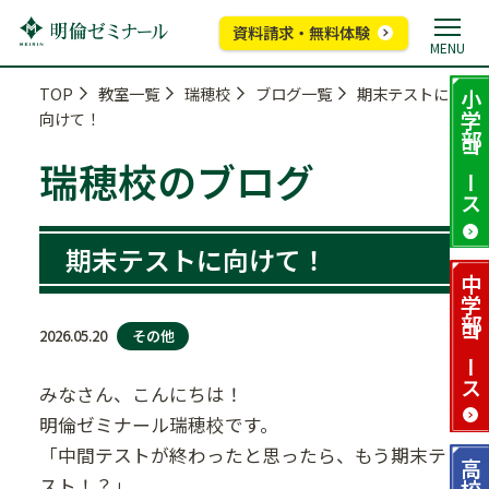
資料請求・無料体験
MENU
TOP
教室一覧
瑞穂校
ブログ一覧
期末テストに
小学部
向けて！
コース
瑞穂校のブログ
期末テストに向けて！
中学部
その他
2026.05.20
コース
みなさん、こんにちは！
明倫ゼミナール瑞穂校です。
「中間テストが終わったと思ったら、もう期末テ
高校部
スト！？」