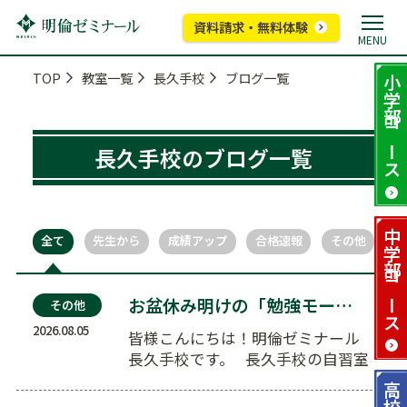
資料請求・無料体験
MENU
TOP
教室一覧
長久手校
ブログ一覧
小学部
コース
長久手校のブログ一覧
中学部
全て
先生から
成績アップ
合格速報
その他
コース
お盆休み明けの「勉強モード」への切り替え術。5分間…
その他
2026.08.05
皆様こんにちは！明倫ゼミナール
長久手校です。 長久手校の自習室
は連日盛況です！ お盆…
高校部