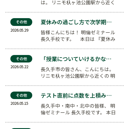
は。 リニモ杁ヶ池公園駅から近く
の 明倫ゼミナール長久手校です。
近隣では…
夏休みの過ごし方で次学期が変わる！明倫の夏期講習会…
その他
2026.05.29
皆様こんにちは！ 明倫ゼミナール
長久手校です。 本日は 『夏休み
の過ご…
「授業についていけるかな？」という不安を、楽しみに…
その他
2026.05.22
長久手市の皆さん、こんにちは。
リニモ杁ヶ池公園駅から近くの 明
倫ゼミナール長久手校です。 近
隣…
テスト直前に点数を上積みする！「3色ペンルール」を…
その他
2026.05.15
長久手中・南中・北中の皆様、 明
倫ゼミナール 長久手校です。 本日
は 『テスト直前…