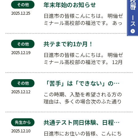
年末年始のお知らせ
その他
コース
2025.12.25
日進市の皆様こんにちは。 明倫ゼ
ミナール高校部の福池です。 あっ
という間に年末ですね。 …
共テまで約1か月！
その他
2025.12.19
日進市の皆様こんにちは。 明倫ゼ
ミナール高校部の福池です。 12月
もあっという間に半分が…
「苦手」は「できない」の第一歩
その他
2025.12.12
この時期、入塾を希望される方の
理由は、多くの場合次のふた通り
です。 ① (例)「子供が塾に行き…
共通テスト同日体験、日程変更のお知らせ
先生から
2025.12.10
日進市にお住いの皆様、こんにち