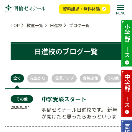
資料請求・無料体験
MENU
TOP
教室一覧
日進校
ブログ一覧
小学部
コース
日進校のブログ一覧
中学部
全て
先生から
成績アップ
合格速報
その他
コース
中学受験スタート
その他
2026.01.07
明倫ゼミナール日進校です。 新年
が開けたと思ったらあっというま
に中学受験がスタートしました。
高校部
…