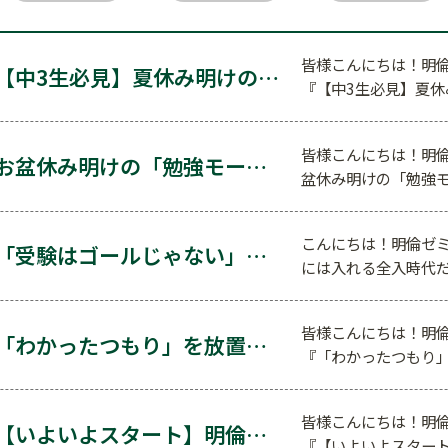
皆様こんにちは！明倫
【中3生必見】夏休み明けの不安を解消！愛知県公立高…
『【中3生必見】夏
皆様こんにちは！明倫
お盆休み明けの「勉強モード」への切り替え術。5分間…
盆休み明けの「勉強
こんにちは！明倫ゼミ
「受験はゴールじゃない」世界へ羽ばたいた先輩から学…
には入れる全入時代
皆様こんにちは！明倫
「わかったつもり」を放置しない！夏の定着度チェック…
『「わかったつもり
皆様こんにちは！明倫
【いよいよスタート】明倫の夏期講習会。涼しい自習室…
『【いよいよスター