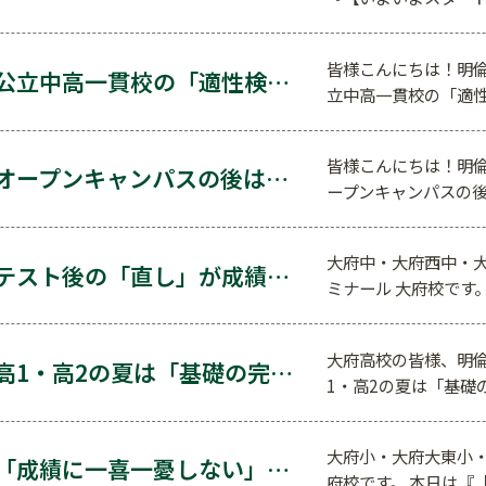
皆様こんにちは！明倫
公立中高一貫校の「適性検査」対策も！小5・小6の夏…
立中高一貫校の「適性
皆様こんにちは！明倫
オープンキャンパスの後は？志望校から逆算する夏の学…
ープンキャンパスの
大府中・大府西中・
テスト後の「直し」が成績アップの特効薬になる理由
ミナール 大府校です
大府高校の皆様、明倫
高1・高2の夏は「基礎の完成」が全て。偏差値を上げ…
1・高2の夏は「基礎
大府小・大府大東小・
「成績に一喜一憂しない」が合格への近道！中学受験を…
府校です。 本日は『