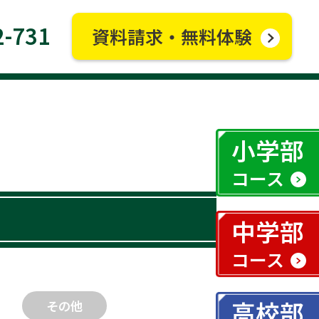
2-731
資料請求・無料体験
小学部
コース
中学部
コース
高校部
その他