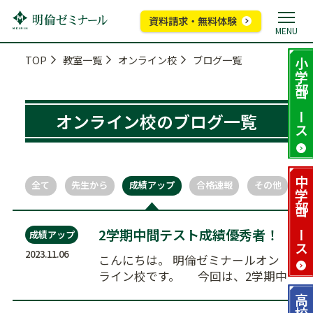
資料請求・無料体験
MENU
TOP
教室一覧
オンライン校
ブログ一覧
小学部
コース
オンライン校のブログ一覧
中学部
全て
先生から
成績アップ
合格速報
その他
コース
2学期中間テスト成績優秀者！
成績アップ
2023.11.06
こんにちは。 明倫ゼミナールオン
ライン校です。 今回は、2学期中
間テストでの成…
高校部