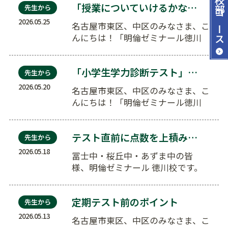
「授業についていけるかな？」という不安を、楽しみに…
先生から
コース
2026.05.25
名古屋市東区、中区のみなさま、こ
んにちは！「明倫ゼミナール徳川
校」の西上です。 本日…
「小学生学力診断テスト」開催のお知らせ
先生から
2026.05.20
名古屋市東区、中区のみなさま、こ
んにちは！「明倫ゼミナール徳川
校」の西上です。 明倫…
テスト直前に点数を上積みする！「3色ペンルール」を…
先生から
2026.05.18
冨士中・桜丘中・あずま中の皆
様、明倫ゼミナール 徳川校です。
本日は『テスト直前に点数を上積
みする！「…
定期テスト前のポイント
先生から
2026.05.13
名古屋市東区、中区のみなさま、こ