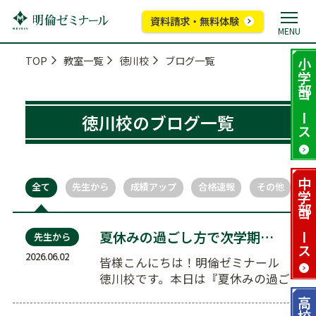
資料請求・無料体験
MENU
TOP
教室一覧
徳川校
ブログ一覧
小学部
コース
徳川校のブログ一覧
中学部
全て
先生から
成績アップ
合格速報
その他
コース
夏休みの過ごし方で次学期が変わる！明倫の夏期講習会…
先生から
2026.06.02
皆様こんにちは！明倫ゼミナール
徳川校です。本日は『夏休みの過ご
し方で次学期が変わる！明倫の夏
高校部
期講習…