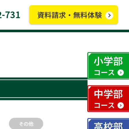
2-731
資料請求・無料体験
小学部
コース
中学部
コース
高校部
その他