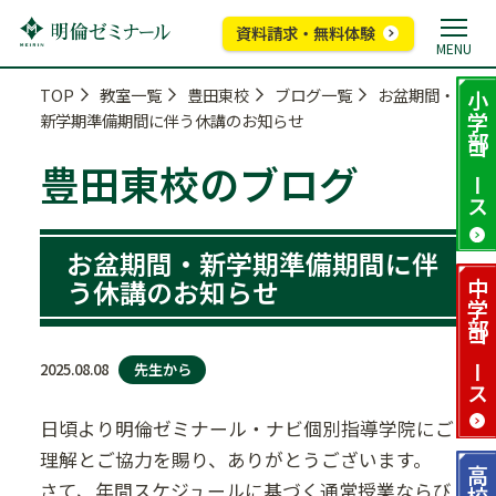
資料請求・無料体験
MENU
TOP
教室一覧
豊田東校
ブログ一覧
お盆期間・
小学部
新学期準備期間に伴う休講のお知らせ
コース
豊田東校のブログ
お盆期間・新学期準備期間に伴
う休講のお知らせ
中学部
コース
先生から
2025.08.08
日頃より明倫ゼミナール・ナビ個別指導学院にご
理解とご協力を賜り、ありがとうございます。
高校部
さて、年間スケジュールに基づく通常授業ならび