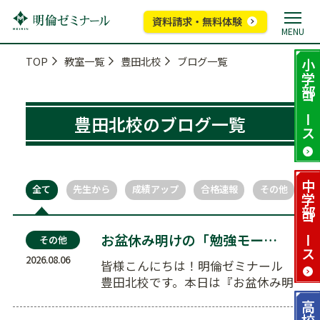
資料請求・無料体験
MENU
TOP
教室一覧
豊田北校
ブログ一覧
小学部
コース
豊田北校のブログ一覧
中学部
全て
先生から
成績アップ
合格速報
その他
コース
お盆休み明けの「勉強モード」への切り替え術。5分間…
その他
2026.08.06
皆様こんにちは！明倫ゼミナール
豊田北校です。本日は『お盆休み明
けの「勉強モード」への切り替え
高校部
術。5…