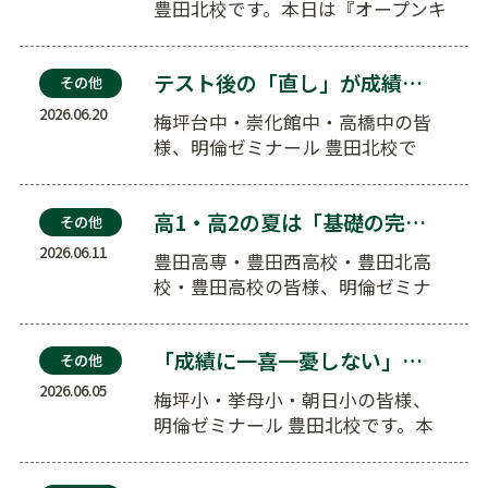
豊田北校です。本日は『オープンキ
ャンパスの後は？志望校から逆算
する夏…
テスト後の「直し」が成績アップの特効薬になる理由
その他
2026.06.20
梅坪台中・崇化館中・高橋中の皆
様、明倫ゼミナール 豊田北校で
す。本日は『テスト後の「直し」が
成績アッ…
高1・高2の夏は「基礎の完成」が全て。偏差値を上げ…
その他
2026.06.11
豊田高専・豊田西高校・豊田北高
校・豊田高校の皆様、明倫ゼミナ
ール 豊田北校です。本日は『高1・
高2の…
「成績に一喜一憂しない」が合格への近道！中学受験を…
その他
2026.06.05
梅坪小・挙母小・朝日小の皆様、
明倫ゼミナール 豊田北校です。本
日は『「成績に一喜一憂しない」
が合格へ…