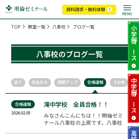
資料請求・無料体験
MENU
TOP
教室一覧
八事校
ブログ一覧
小学部
コース
八事校のブログ一覧
中学部
全て
先生から
成績アップ
合格速報
その他
コース
滝中学校 全員合格！！
合格速報
2026.02.05
みなさんこんにちは！！明倫ゼミ
ナール八事校の上原です。八事校
は、表山小、八事東小、八事小、
高校部
広路小など…