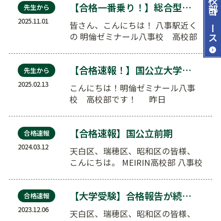
【合格一番乗り！】総合型選抜とは？
先生から
コース
2025.11.01
皆さん、こんにちは！ 八事駅近く
の 明倫ゼミナール八事校 高校部
です。 …
【合格速報！】国公立大学推薦入試！
先生から
2025.02.13
こんにちは！明倫ゼミナール八事
校 高校部です！ 昨日
2/12（水）までが、 …
【合格速報】国公立前期
合格速報
2024.03.12
天白区、瑞穂区、昭和区の皆様、
こんにちは。 MEIRIN高校部 八事校
です。 国公立大学…
【大学受験】合格報告が続々！
合格速報
2023.12.06
天白区、瑞穂区、昭和区の皆様、